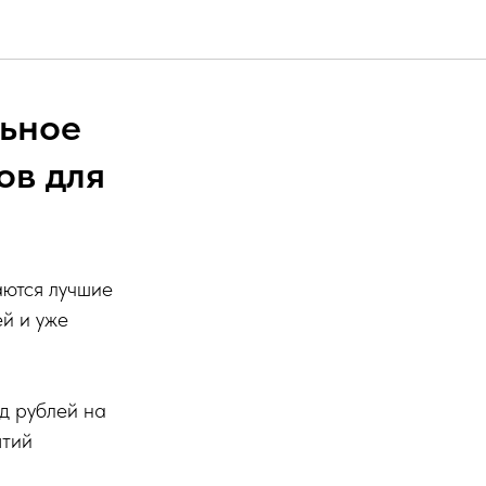
льное
ов для
аются лучшие
ей и уже
д рублей на
ятий