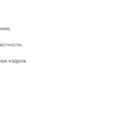
риев,
естности,
ных кадров.