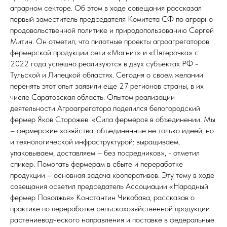
аграрном секторе. Об этом в ходе совещания рассказал
первый заместитель председателя Комитета СФ по аграрно-
продовольственной политике и природопользованию Сергей
Митин. Он отметил, что пилотные проекты агроагрегаторов
фермерской продукции сети «Магнит» и «Пятерочка» с
2022 года успешно реализуются в двух субъектах РФ -
Тульской и Липецкой областях. Сегодня о своем желании
перенять этот опыт заявили еще 27 регионов страны, в их
числе Саратовская область. Опытом реализации
деятельности Агроагрегатора поделился белогородский
фермер Яков Сторожев. «Сила фермеров в объединении. Мы
– фермерские хозяйства, объединенные не только идеей, но
и технологической инфраструктурой: выращиваем,
упаковываем, доставляем – без посредников», - отметил
спикер. Помогать фермерам в сбыте и переработке
продукции – основная задача кооперативов. Эту тему в ходе
совещания осветил председатель Ассоциации «Народный
фермер Поволжья» Константин Чикобава, рассказав о
практике по переработке сельскохозяйственной продукции
растениеводческого направления и поставке в федеральные